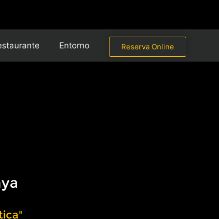
estaurante
Entorno
Reserva Online
nya
tica"