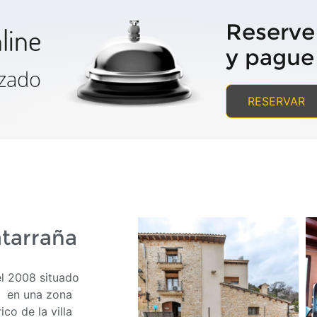
Reserve
line
y pague 
izado
RESERVAR
atarraña
el 2008 situado
s en una zona
co de la villa