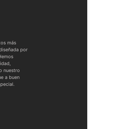
tos más
 diseñada por
 Hemos
idad,
o nuestro
ue a buen
pecial.