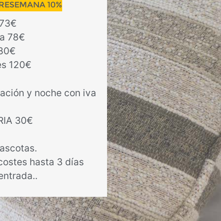
RESEMANA 10%
 73€
a 78€
 80€
es 120€
tación y noche con iva
IA 30€
ascotas.
costes hasta 3 días
entrada..